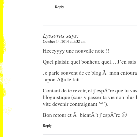
Reply
Lyssorus
says:
October 14, 2014 at 5:32 am
Heeeyyyy une nouvelle note !!
Quel plaisir, quel bonheur, quel… J’en sais 
Je parle souvent de ce blog Ã mon entoura
Japon Ã§a le fait !
Contant de te revoir, et j’espÃ¨re que tu va
bloguistique (sans y passer ta vie non plus 
vite devenir contraignant ^^’).
Bon retour et Ã bientÃ´t j’espÃ¨re 🙂
Reply