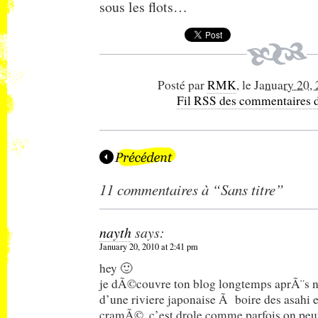
sous les flots…
Posté par
RMK
, le
January 20,
Fil RSS des commentaires d
11 commentaires à “Sans titre”
nayth
says:
January 20, 2010 at 2:41 pm
hey 🙂
je dÃ©couvre ton blog longtemps aprÃ¨s n
d’une riviere japonaise Ã boire des asahi 
cramÃ©, c’est drole comme parfois on peu