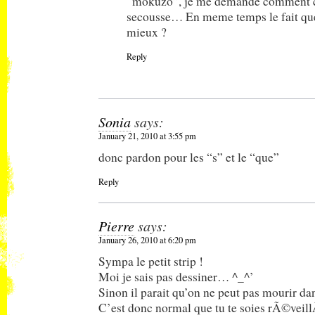
“mokuzo”, je me demande comment ca 
secousse… En meme temps le fait que c
mieux ?
Reply
Sonia
says:
January 21, 2010 at 3:55 pm
donc pardon pour les “s” et le “que”
Reply
Pierre
says:
January 26, 2010 at 6:20 pm
Sympa le petit strip !
Moi je sais pas dessiner… ^_^’
Sinon il parait qu’on ne peut pas mourir da
C’est donc normal que tu te soies rÃ©vei