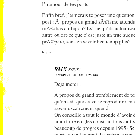
l’humour de tes posts.
Enfin bref, j’aimerais te poser une question
post : Ã propos du grand sÃ©isme attendu, 
mÃ©dias au Japon? Est-ce qu’ils actualise
autre ou est-ce que c’est juste un truc auqu
prÃ©pare, sans en savoir beaucoup plus?
Reply
RMK
says:
January 21, 2010 at 11:59 am
Deja merci !
A propos du grand tremblement de t
qu’on sait que ca va se reproduire, mai
savoir excatrement quand.
On conseille a tout le monde d’avoir 
nourriture etc.,les constructions anti-
beaucoup de progres depuis 1995 (
Se
morts quand meme), les seismes sont 