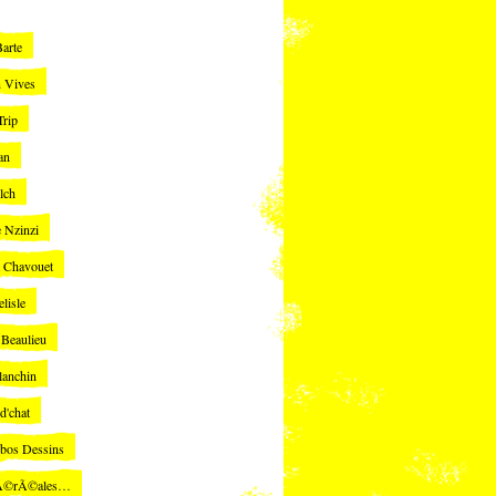
Barte
n Vives
Trip
an
lch
e Nzinzi
t Chavouet
lisle
Beaulieu
lanchin
 d'chat
bos Dessins
Ã©rÃ©ales…