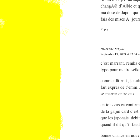
changÃ© d’Ã®le et qui
ma dose de Japon quot
fais des mises Ã jour
Reply
marco
says:
September 13, 2009 at 12:34 
c’est marrant, remka e
typo pour mettre seikat
comme dit rmk, je sais
fait expres de t’emm…
se marrer entre eux.
en tous cas ca confirm
de la gaijin card c’es
que les japonais. debi
quand il dit qu’il faud
bonne chance en nouve