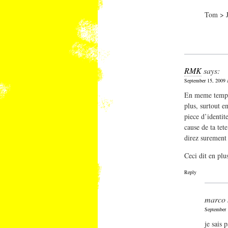
Tom > J’
RMK
says:
September 15, 2009 
En meme temps 
plus, surtout e
piece d’identite
cause de ta tet
direz surement
Ceci dit en plu
Reply
marco
September 
je sais 