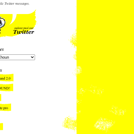
lic Twitter messages.
es
rs
and 2.0
OUND!
te pro