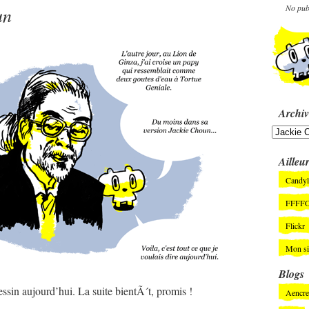
No pub
un
Archiv
Ailleu
Candyl
FFFF
Flickr
Mon si
Blogs
essin aujourd’hui. La suite bientÃ´t, promis !
Aencre