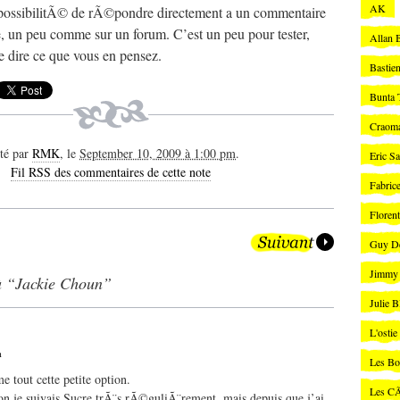
AK
a possibilitÃ© de rÃ©pondre directement a un commentaire
 un peu comme sur un forum. C’est un peu pour tester,
Allan 
 dire ce que vous en pensez.
Bastie
Bunta 
Craom
té par
RMK
, le
September 10, 2009 à 1:00 pm
.
Eric Sa
Fil RSS des commentaires de cette note
Fabric
Floren
Guy De
Jimmy 
à “Jackie Choun”
Julie B
L'ostie
m
Les Bo
 tout cette petite option.
Les C
 je suivais Sucre trÃ¨s rÃ©guliÃ¨rement, mais depuis que j’ai