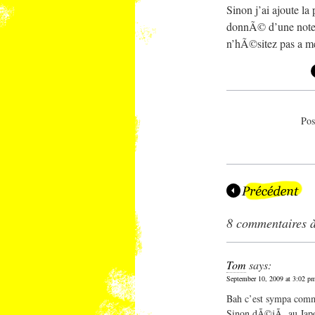
Sinon j’ai ajoute l
donnÃ© d’une note,
n’hÃ©sitez pas a me
Pos
8 commentaires 
Tom
says:
September 10, 2009 at 3:02 p
Bah c’est sympa comme
Sinon dÃ©jÃ au Japon