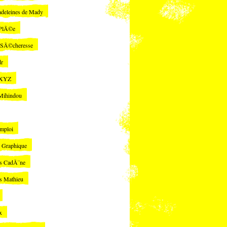
deleines de Mady
 PlÃ©e
 SÃ©cheresse
dr
 XYZ
Mihindou
mploi
r Graphique
s CadÃ¨ne
s Mathieu
x