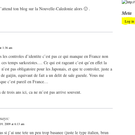
attend ton blog sur la Nouvelle-Caledonie alors 🙂 .
Meta
Log in
at 1:36 am
les controles d’identite c’est pas ce qui manque en France non
n ces temps sarkozistes…. Ce qui est rageant c’est qu’en effet la
 n’est pas obligatoire pour les Japonais, et que te controler, juste a
e de gaijin, equivaut de fait a un delit de sale gueule. Vous me
 que c’est pareil en France…
s de trois ans ici, ca ne m’est pas arrive souvent.
says:
19, 2009 at 6:13 am
pas si j’ai une tete un peu trop basanee (juste le type italien, brun