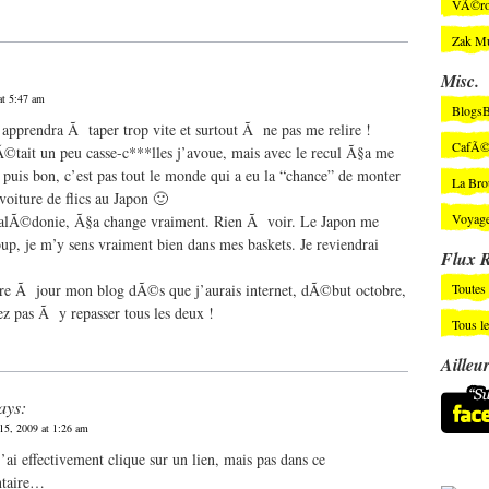
VÃ©ro
Zak M
Misc.
at 5:47 am
BlogsB
pprendra Ã taper trop vite et surtout Ã ne pas me relire !
CafÃ©
Ã©tait un peu casse-c***lles j’avoue, mais avec le recul Ã§a me
et puis bon, c’est pas tout le monde qui a eu la “chance” de monter
La Bro
oiture de flics au Japon 🙂
Voyage
alÃ©donie, Ã§a change vraiment. Rien Ã voir. Le Japon me
p, je m’y sens vraiment bien dans mes baskets. Je reviendrai
Flux 
re Ã jour mon blog dÃ©s que j’aurais internet, dÃ©but octobre,
Toutes 
z pas Ã y repasser tous les deux !
Tous l
Ailleu
ays:
15, 2009 at 1:26 am
j’ai effectivement clique sur un lien, mais pas dans ce
taire…