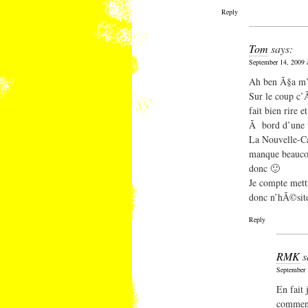
Reply
Tom
says:
September 14, 2009 
Ah ben Ã§a m’a
Sur le coup c’
fait bien rire 
Ã bord d’une v
La Nouvelle-C
manque beaucou
donc 🙂
Je compte mett
donc n’hÃ©site
Reply
RMK
s
September 
En fait 
commen