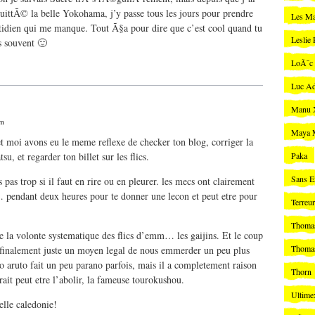
ttÃ© la belle Yokohama, j’y passe tous les jours pour prendre
Les Ma
idien qui me manque. Tout Ã§a pour dire que c’est cool quand tu
Leslie
s souvent 🙂
LoÃ¯c
Luc A
Manu
am
Maya 
t moi avons eu le meme reflexe de checker ton blog, corriger la
su, et regarder ton billet sur les flics.
Paka
Sans E
 pas trop si il faut en rire ou en pleurer. les mecs ont clairement
 pendant deux heures pour te donner une lecon et peut etre pour
Terreu
Thoma
e la volonte systematique des flics d’emm… les gaijins. Et le coup
Thoma
t finalement juste un moyen legal de nous emmerder un peu plus
to aruto fait un peu parano parfois, mais il a completement raison
Thorn
rait peut etre l’abolir, la fameuse tourokushou.
Ultime
lle caledonie!