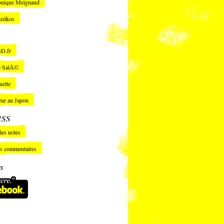
nique Meignaud
uzikos
D.fr
 SalÃ©
uette
ur au Japon
RSS
les notes
es commentaires
rs