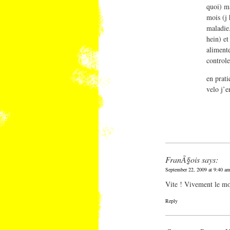
quoi) ma
mois (j 
maladie.
hein) et
alimente
control
en prati
velo j’
FranÃ§ois
says:
September 22, 2009 at 9:40 a
Vite ! Vivement le mo
Reply