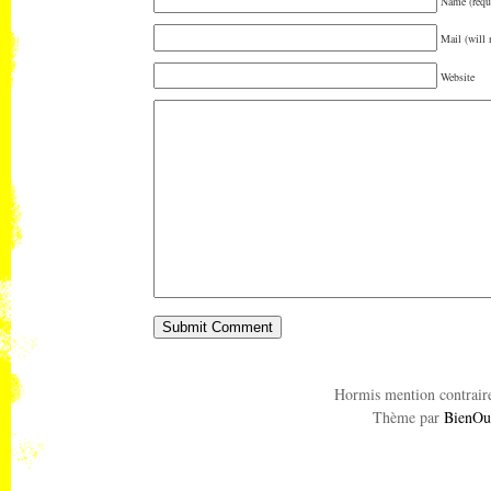
Name (requ
Mail (will 
Website
Hormis mention contraire
Thème par
BienOu