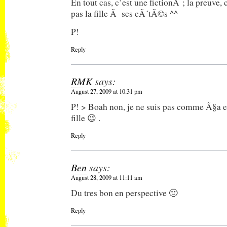
En tout cas, c’est une fictionÂ ; la preuve,
pas la fille Ã ses cÃ´tÃ©s ^^
P!
Reply
RMK
says:
August 27, 2009 at 10:31 pm
P! > Boah non, je ne suis pas comme Ã§a e
fille 😉 .
Reply
Ben
says:
August 28, 2009 at 11:11 am
Du tres bon en perspective 🙂
Reply