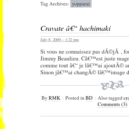
Tag Archives:
yopparai
Cravate â€“ hachimaki
July 8, 2009 – 1:22 pm
Si vous ne connaissez pas dÃ©jÃ , fon
Jimmy Beaulieu. Câ€™est juste magn
comme tout â€“ je lâ€™ai ajoutÃ© au
Sinon jâ€™ai changÃ© lâ€™image d
By
RMK
|
Posted in
BD
|
Also tagged
cr
Comments (3)