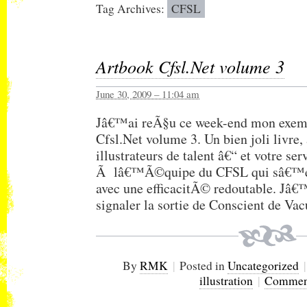
Tag Archives:
CFSL
Artbook Cfsl.Net volume 3
June 30, 2009 – 11:04 am
Jâ€™ai reÃ§u ce week-end mon exem
Cfsl.Net volume 3. Un bien joli livre,
illustrateurs de talent â€“ et votre se
Ã lâ€™Ã©quipe du CFSL qui sâ€™es
avec une efficacitÃ© redoutable. Jâ€™
signaler la sortie de Conscient de V
By
RMK
|
Posted in
Uncategorized
|
illustration
|
Comment