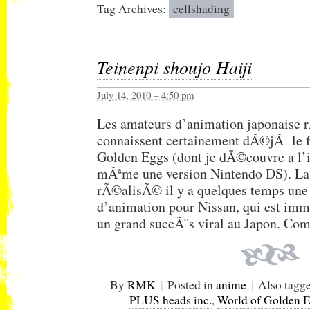
Tag Archives:
cellshading
Teinenpi shoujo Haiji
July 14, 2010 – 4:50 pm
Les amateurs d’animation japonaise 
connaissent certainement dÃ©jÃ le 
Golden Eggs (dont je dÃ©couvre a l’in
mÃªme une version Nintendo DS). L
rÃ©alisÃ© il y a quelques temps une
d’animation pour Nissan, qui est i
un grand succÃ¨s viral au Japon. C
By
RMK
|
Posted in
anime
|
Also tagg
PLUS heads inc.
,
World of Golden 